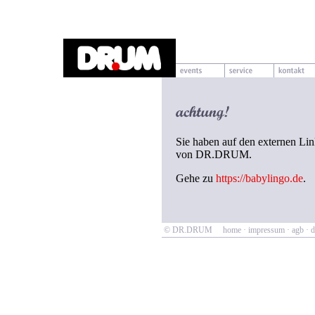
Sie haben auf den externen Link
von DR.DRUM.
Gehe zu
https://babylingo.de
.
© DR.DRUM
home
·
impressum
·
agb
·
d