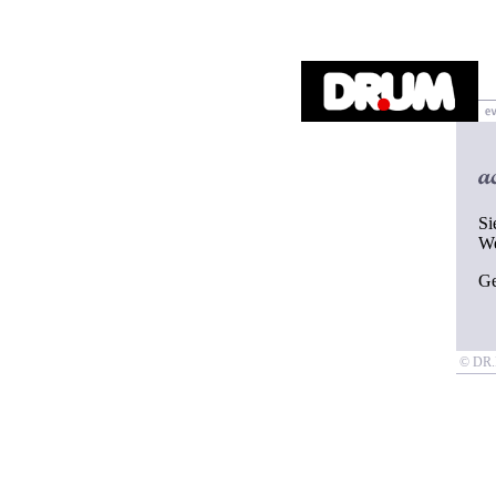
Si
W
G
© D