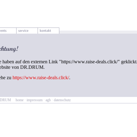
e haben auf den externen Link "https://www.raise-deals.click/" geklickt
ebsite von DR.DRUM.
ehe zu
https://www.raise-deals.click/
.
R.DRUM
home
·
impressum
·
agb
·
datenschutz