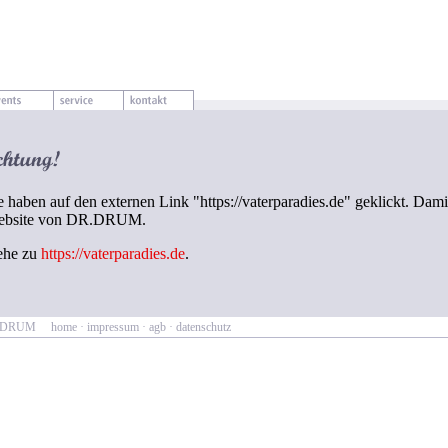
e haben auf den externen Link "https://vaterparadies.de" geklickt. Dami
ebsite von DR.DRUM.
ehe zu
https://vaterparadies.de
.
R.DRUM
home
·
impressum
·
agb
·
datenschutz