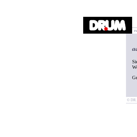
Si
W
G
© D