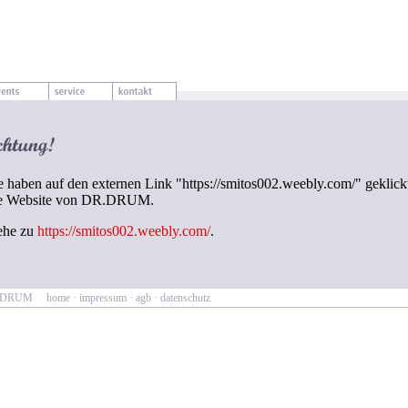
e haben auf den externen Link "https://smitos002.weebly.com/" geklick
e Website von DR.DRUM.
ehe zu
https://smitos002.weebly.com/
.
R.DRUM
home
·
impressum
·
agb
·
datenschutz