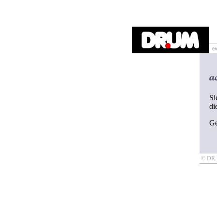
Si
di
G
© D