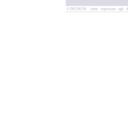
© DR.DRUM
home
·
impressum
·
agb
·
d