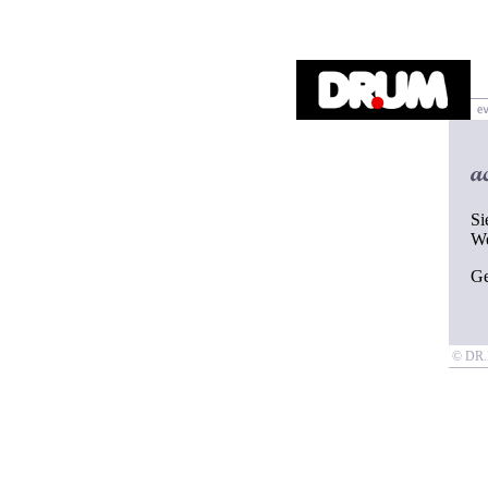
Si
W
G
© D