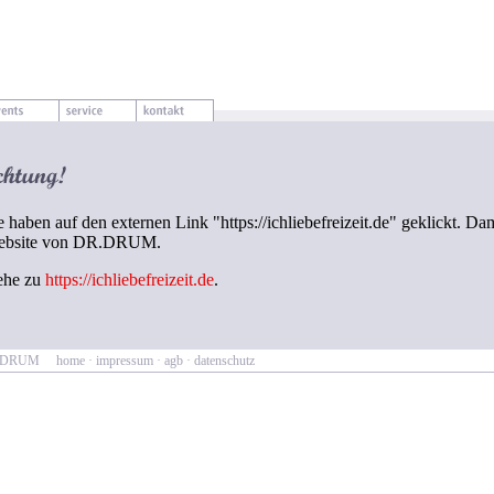
e haben auf den externen Link "https://ichliebefreizeit.de" geklickt. Dam
ebsite von DR.DRUM.
ehe zu
https://ichliebefreizeit.de
.
R.DRUM
home
·
impressum
·
agb
·
datenschutz