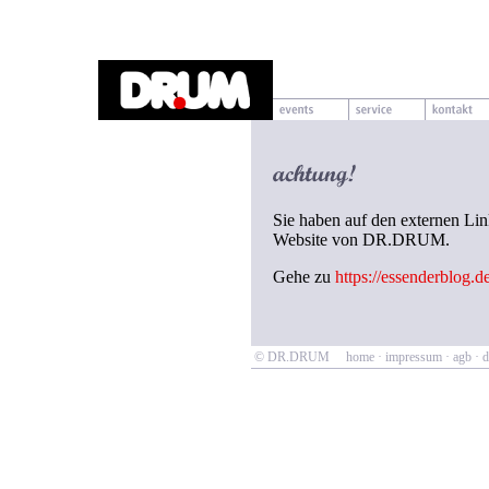
Sie haben auf den externen Link
Website von DR.DRUM.
Gehe zu
https://essenderblog.d
© DR.DRUM
home
·
impressum
·
agb
·
d