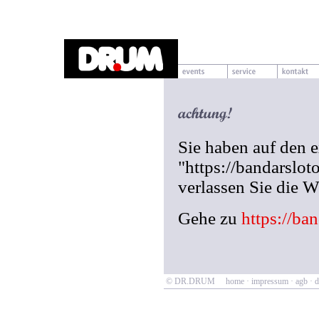
Sie haben auf den 
"https://bandarslot
verlassen Sie die
Gehe zu
https://ba
© DR.DRUM
home
·
impressum
·
agb
·
d