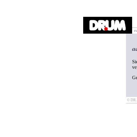
Si
ve
G
© D