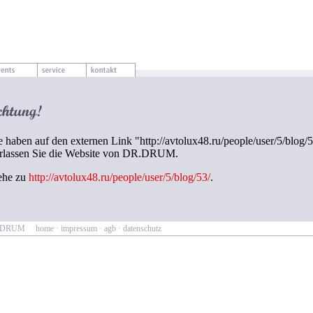
e haben auf den externen Link "http://avtolux48.ru/people/user/5/blog/5
rlassen Sie die Website von DR.DRUM.
ehe zu
http://avtolux48.ru/people/user/5/blog/53/
.
R.DRUM
home
·
impressum
·
agb
·
datenschutz